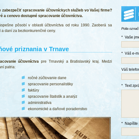
e zabezpečiť spracovanie účtovníckych služieb vo Vašej firme?
é a cenovo dostupné spracovanie účtovníctva.
úspešne pôsobí v oblasti účtovníctva od roku 1990. Zaoberá sa
Polia ozna
 a daní za bezkonkurenčné ceny.
*
Vaše jm
ňové priznania v Trnave
*
Váš e-ma
acovanie účtovníctva
pre Trnavský a Bratislavský kraj. Medzi
ní patria:
Váš telefo
ročné zúčtovanie dane
spracovanie personalistiky
*
Text zpr
faktúry
spracovanie štatistík a analýz
administratíva
ekonomické a daňové poradenstvo
*
Napíšte 