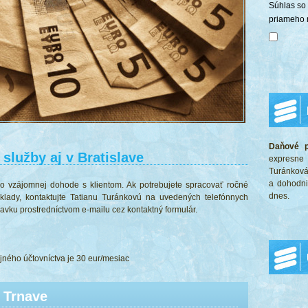
Súhlas so
priameho 
Daňové p
služby aj v Bratislave
expresne
Turánkov
a dohodni
 vzájomnej dohode s klientom. Ak potrebujete spracovať ročné
dnes.
klady, kontaktujte Tatianu Turánkovú na uvedených telefónnych
vku prostredníctvom e-mailu cez kontaktný formulár.
ného účtovníctva je 30 eur/mesiac
 Trnave