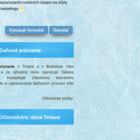
 spracovaním osobných údajov na účely
marketingu
:
?
Daňové priznanie
riznanie
v Trnave a v Bratislave Vám
 a za výhodnú cenu vypracuje Tatiana
á. Kontaktujte účtovnícku kanceláriu
te si vypracovanie daňových priznaní ešte
Účtovnícke služby • Daňové priznania • Spracovanie jednoduc
Účtovníctvo, dane Trnava