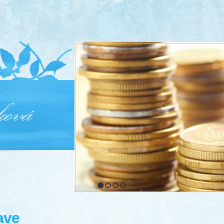
1
2
3
4
ave