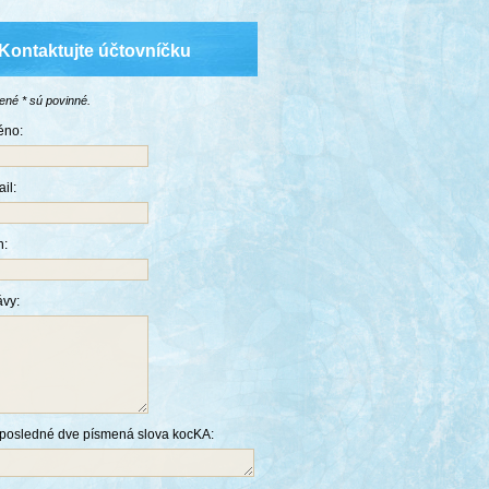
Kontaktujte účtovníčku
čené
*
sú povinné.
éno:
il:
n:
ávy:
posledné dve písmená slova kocKA: