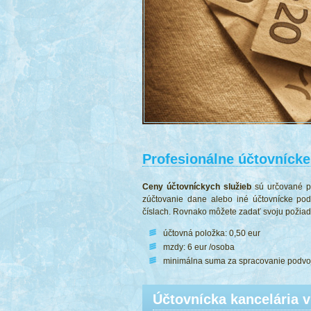
Profesionálne účtovnícke 
Ceny účtovníckych služieb
sú určované po
zúčtovanie dane alebo iné účtovnícke pod
číslach. Rovnako môžete zadať svoju požiada
účtovná položka: 0,50 eur
mzdy: 6 eur /osoba
minimálna suma za spracovanie podvoj
Účtovnícka kancelária v