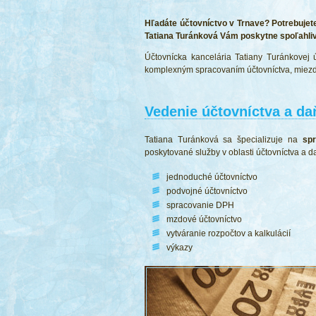
Hľadáte účtovníctvo v Trnave? Potrebujet
Tatiana Turánková Vám poskytne spoľahliv
Účtovnícka kancelária Tatiany Turánkovej 
komplexným spracovaním účtovníctva, miezd
Vedenie účtovníctva a da
Tatiana Turánková sa špecializuje na
spr
poskytované služby v oblasti účtovníctva a da
jednoduché účtovníctvo
podvojné účtovníctvo
spracovanie DPH
mzdové účtovníctvo
vytváranie rozpočtov a kalkulácií
výkazy